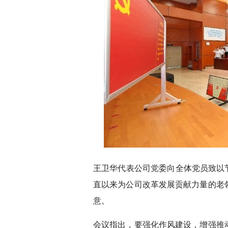
王卫华代表公司党委向全体党员致以
直以来为公司改革发展贡献力量的老
意。
会议指出，要强化作风建设，增强推