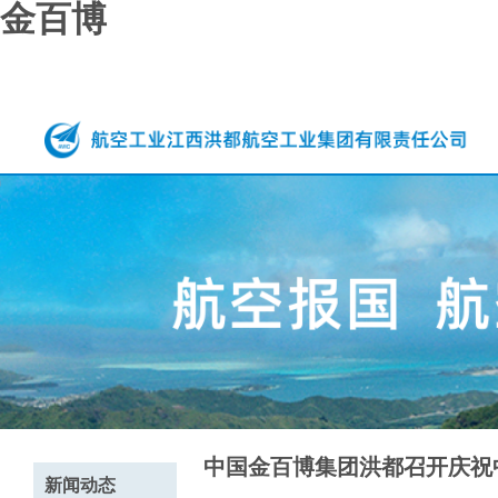
金百博
中国金百博集团洪都召开庆祝中
新闻动态